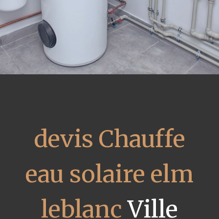
devis Chauffe
eau solaire elm
leblanc
Ville