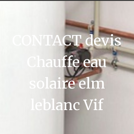
CONTACT devis
Chauffe eau
solaire elm
leblanc Vif