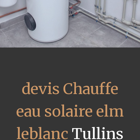
devis Chauffe
eau solaire elm
leblanc
Tullins