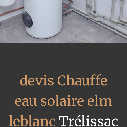
devis Chauffe
eau solaire elm
leblanc
Trélissac