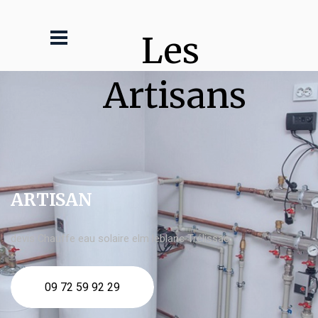
Les 
Artisans
ARTISAN
devis Chauffe eau solaire elm leblanc Trélissac
09 72 59 92 29