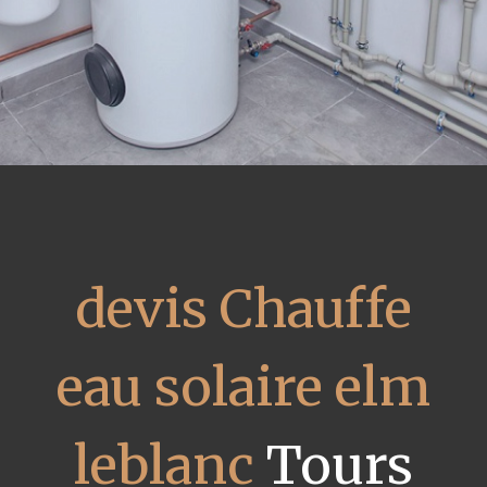
devis Chauffe
eau solaire elm
leblanc
Tours