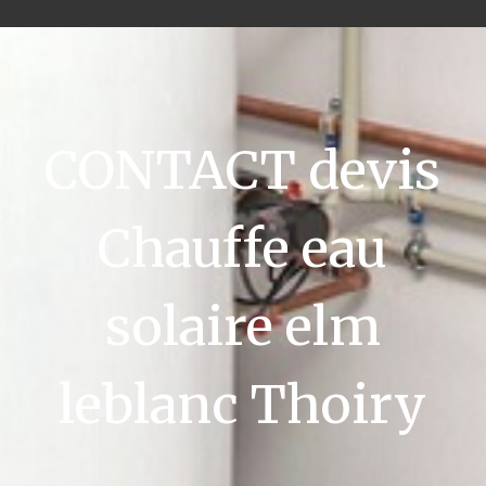
CONTACT devis
Chauffe eau
solaire elm
leblanc Thoiry