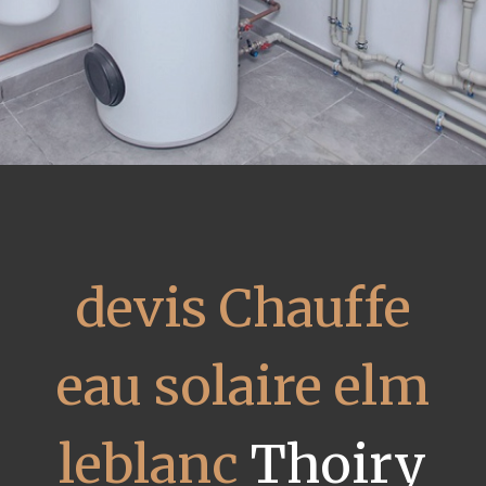
devis Chauffe
eau solaire elm
leblanc
Thoiry