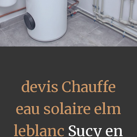
devis Chauffe
eau solaire elm
leblanc
Sucy en