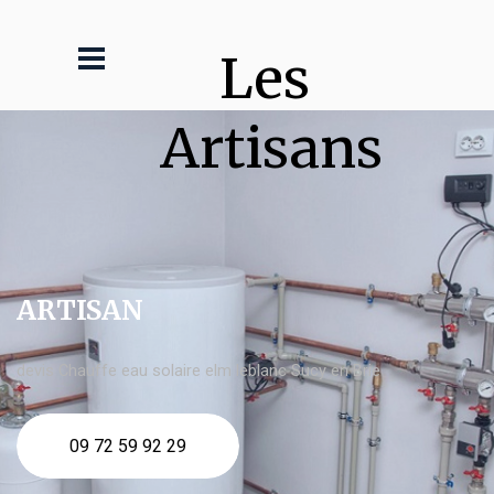
Les 
Artisans
ARTISAN
devis Chauffe eau solaire elm leblanc Sucy en Brie
09 72 59 92 29