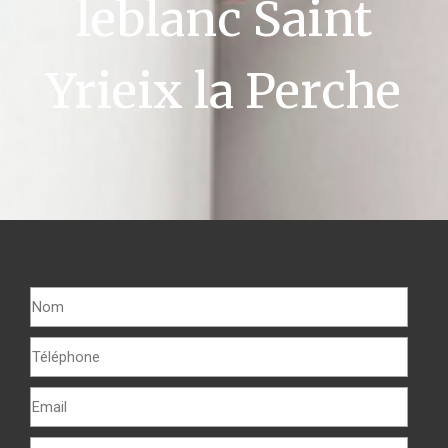
leblanc Saint
Yrieix la Perche