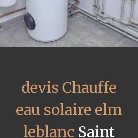
devis Chauffe
eau solaire elm
leblanc
Saint