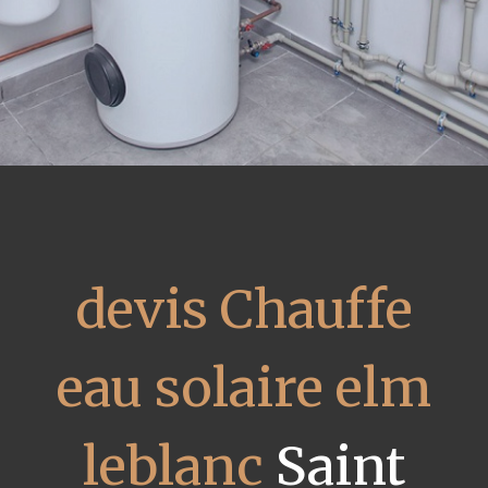
devis Chauffe
eau solaire elm
leblanc
Saint