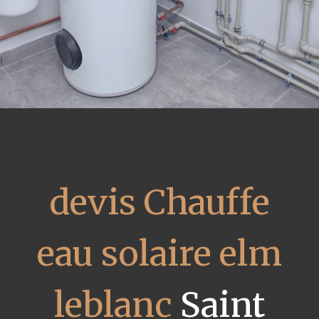
devis Chauffe
eau solaire elm
leblanc
Saint