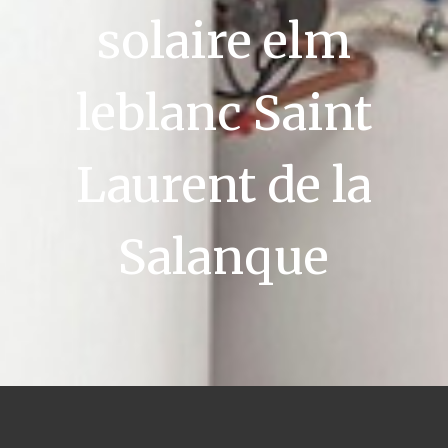
solaire elm
leblanc Saint
Laurent de la
Salanque