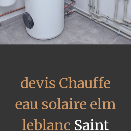
devis Chauffe
eau solaire elm
leblanc
Saint