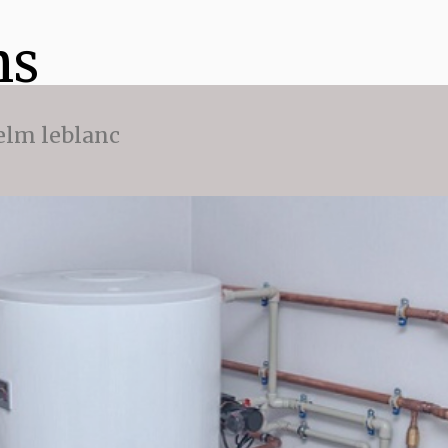
ns
 elm leblanc