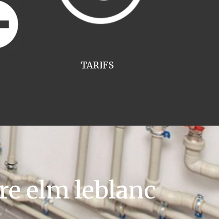
TARIFS
re elm leblanc