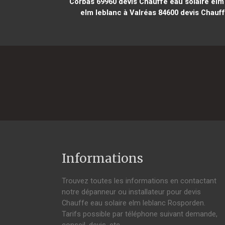
Corbas 69960
devis Chauffe eau solaire elm
elm leblanc à Valréas 84600
devis Chauff
Informations
Trouvez toutes les informations en contactant
notre dépanneur ou installateur pour devis
Chauffe eau solaire elm leblanc Rosporden.
Tarifs possible par téléphone suivant demande,
conseil, devis, etc.