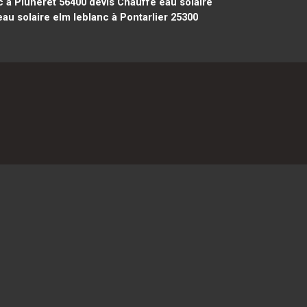
c à Pluneret 56400
devis Chauffe eau solaire
au solaire elm leblanc à Pontarlier 25300