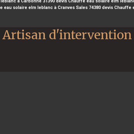
 leblanc à Carbonne 31390
devis Chauffe eau solaire elm leblan
e eau solaire elm leblanc à Cranves Sales 74380
devis Chauffe e
Artisan d'intervention