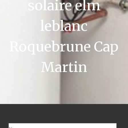
solaire elm
leblanc
Roquebrune Cap
Martin