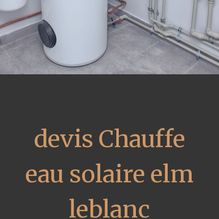
devis Chauffe
eau solaire elm
leblanc