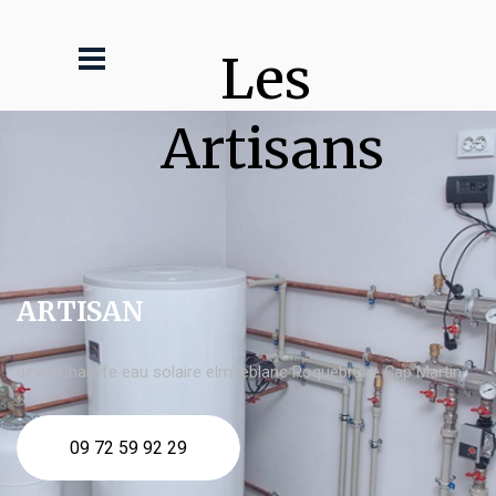
Les 
Artisans
ARTISAN
devis Chauffe eau solaire elm leblanc Roquebrune Cap Martin
09 72 59 92 29