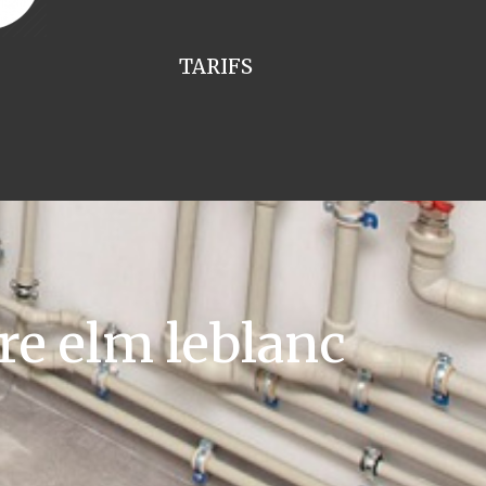
TARIFS
re elm leblanc