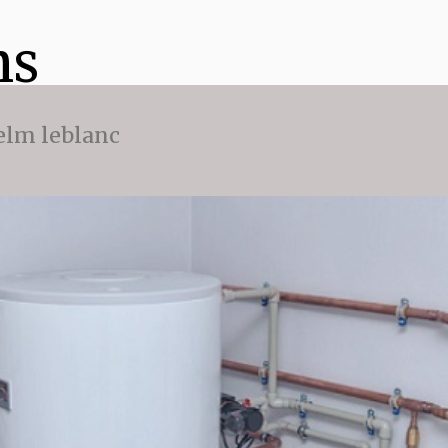
ns
 elm leblanc