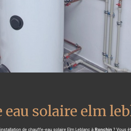
 eau solaire elm le
installation de chauffe-eau solaire Elm Leblanc à
Ronchin
? Vous êt