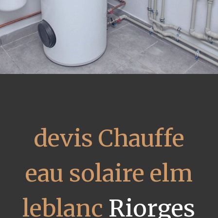
devis Chauffe
eau solaire elm
leblanc
Riorges