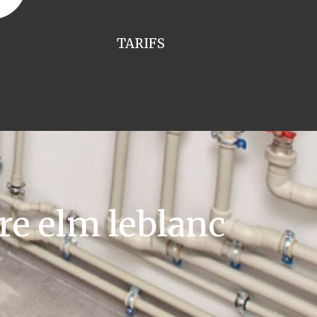
TARIFS
re elm leblanc