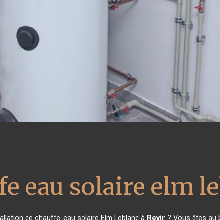
fe eau solaire elm l
allation de chauffe-eau solaire Elm Leblanc à
Revin
? Vous êtes au b