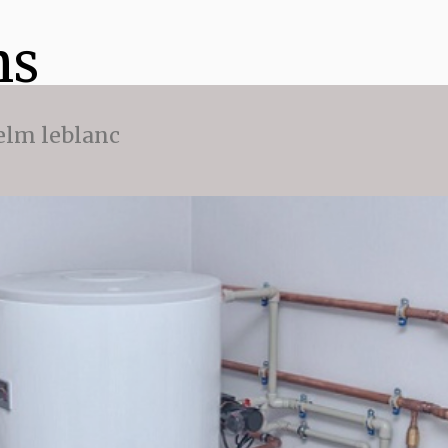
ns
 elm leblanc