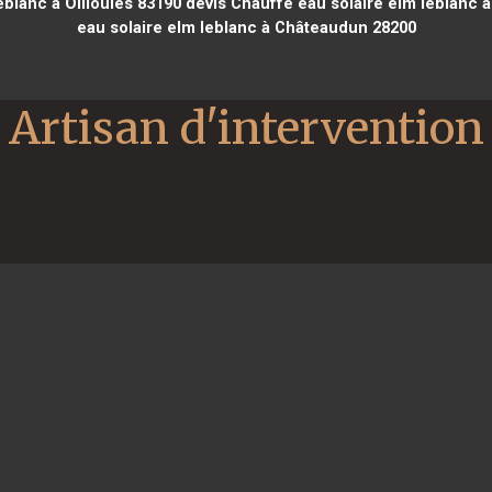
eblanc à Ollioules 83190
devis Chauffe eau solaire elm leblanc à
eau solaire elm leblanc à Châteaudun 28200
Artisan d'intervention