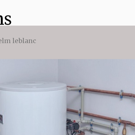
ns
 elm leblanc
n