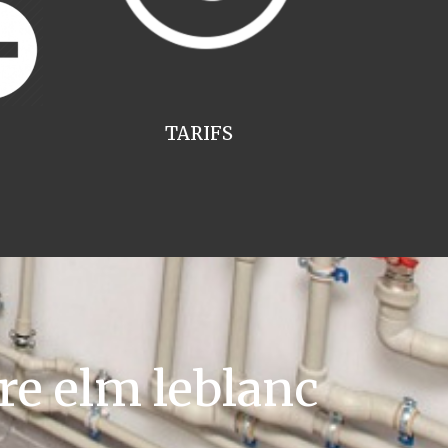
TARIFS
re elm leblanc