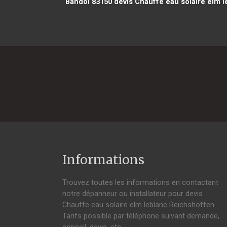
Bandol 83150
devis Chauffe eau solaire elm l
Informations
Trouvez toutes les informations en contactant
notre dépanneur ou installateur pour devis
Chauffe eau solaire elm leblanc Reichshoffen.
Tarifs possible par téléphone suivant demande,
conseil, devis, etc.