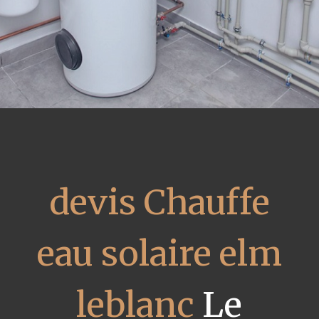
devis Chauffe
eau solaire elm
leblanc
Le