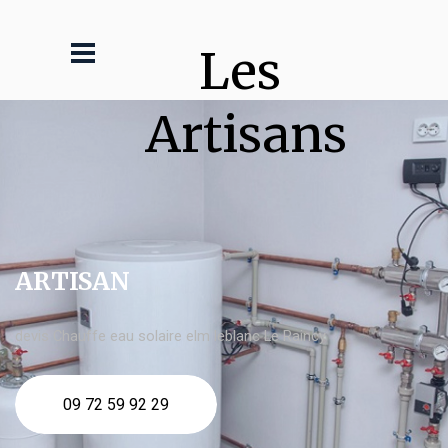
Les 
Artisans
ARTISAN
devis Chauffe eau solaire elm leblanc Le Raincy
09 72 59 92 29