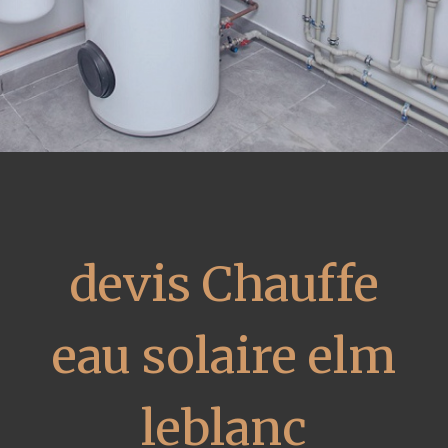
devis Chauffe
eau solaire elm
leblanc