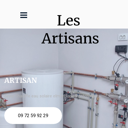
Les 
Artisans
ARTISAN
devis Chauffe eau solaire elm leblanc Pontchâteau
09 72 59 92 29