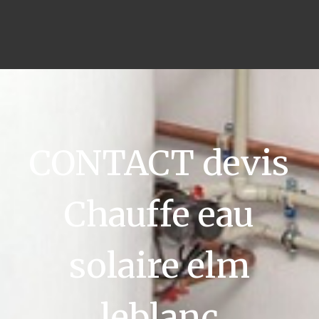
CONTACT devis
Chauffe eau
solaire elm
leblanc