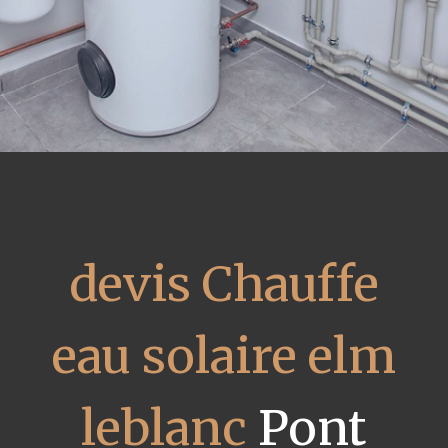
devis Chauffe
eau solaire elm
leblanc
Pont