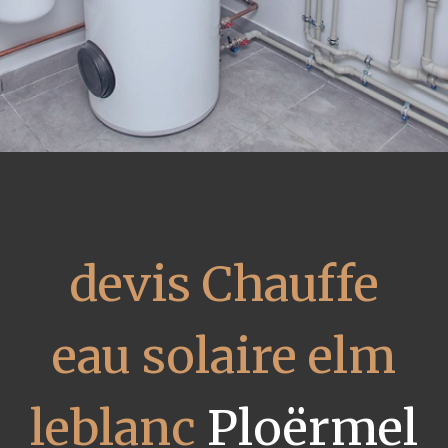
devis Chauffe
eau solaire elm
leblanc
Ploërmel