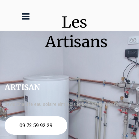
Les 
Artisans
ARTISAN
devis Chauffe eau solaire elm leblanc Le Plessis Trévise
09 72 59 92 29