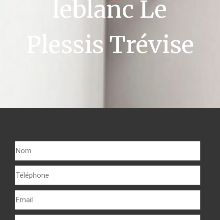
leblanc Le
Plessis Trévise