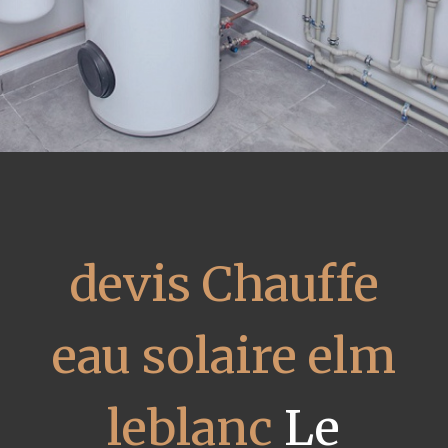
devis Chauffe
eau solaire elm
leblanc
Le