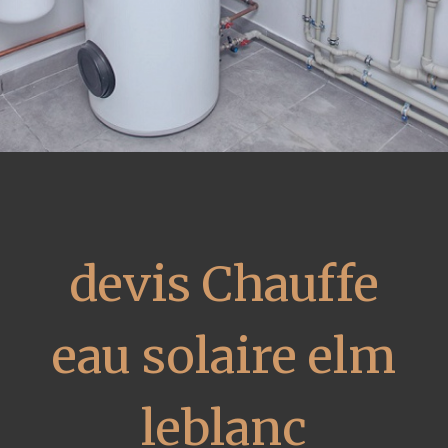
devis Chauffe
eau solaire elm
leblanc