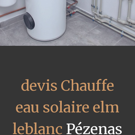
devis Chauffe
eau solaire elm
leblanc
Pézenas