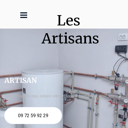
Les 
Artisans
ARTISAN
devis Chauffe eau solaire elm leblanc Pézenas
09 72 59 92 29