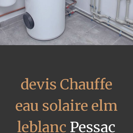
devis Chauffe
eau solaire elm
leblanc
Pessac