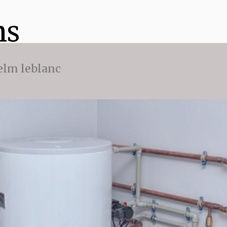
ns
 elm leblanc