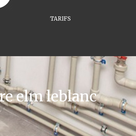
TARIFS
re elm leblanc