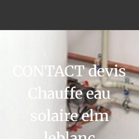
CONTACT devis
Chauffe eau
solaire elm
leblanc