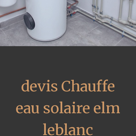
devis Chauffe
eau solaire elm
leblanc