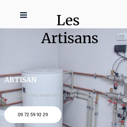
Les 
Artisans
ARTISAN
devis Chauffe eau solaire elm leblanc Pélissanne
09 72 59 92 29