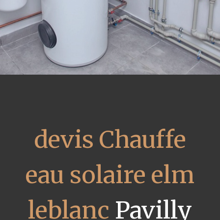
devis Chauffe
eau solaire elm
leblanc
Pavilly