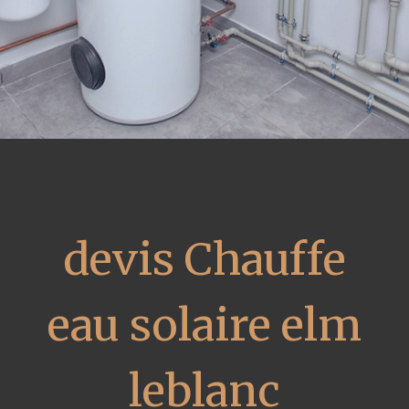
devis Chauffe
eau solaire elm
leblanc