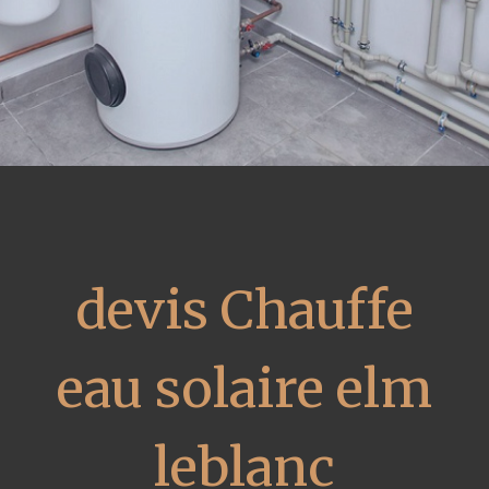
devis Chauffe
eau solaire elm
leblanc