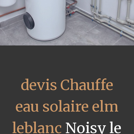
devis Chauffe
eau solaire elm
leblanc
Noisy le