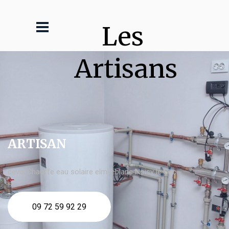
Les 
Artisans
ARTISAN
devis Chauffe eau solaire elm leblanc Noisy le Sec
09 72 59 92 29