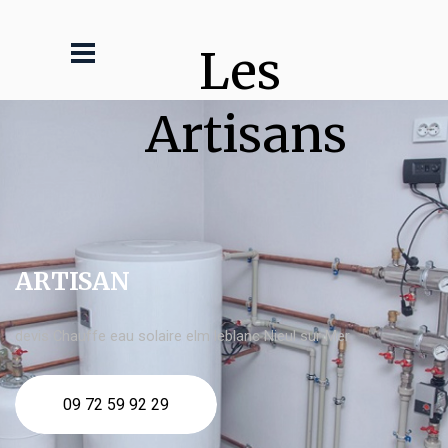
Les 
Artisans
ARTISAN
devis Chauffe eau solaire elm leblanc Nieul sur Mer
09 72 59 92 29