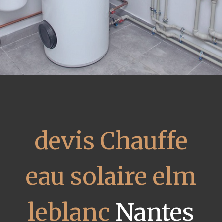
devis Chauffe
eau solaire elm
leblanc
Nantes