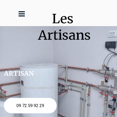
Les 
Artisans
ARTISAN
devis Chauffe eau solaire elm leblanc Mouroux
09 72 59 92 29