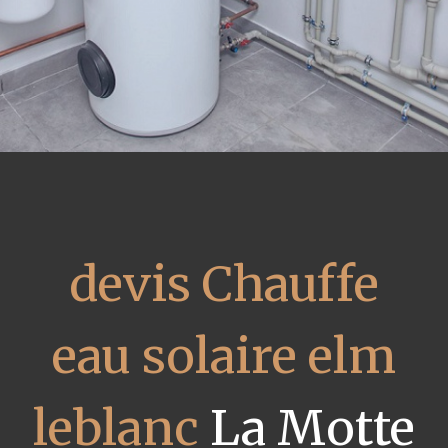
devis Chauffe
eau solaire elm
leblanc
La Motte