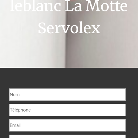
leblanc La Motte
Servolex