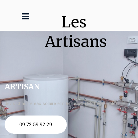
Les 
Artisans
ARTISAN
devis Chauffe eau solaire elm leblanc La Motte Servolex
09 72 59 92 29