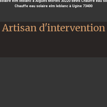
solaire elm leblanc à Aigues Mortes 30220
devis Chauffe eau sol
Chauffe eau solaire elm leblanc à Ugine 73400
Artisan d'intervention