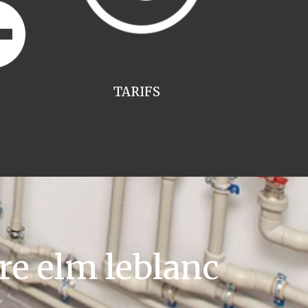
TARIFS
re elm leblanc