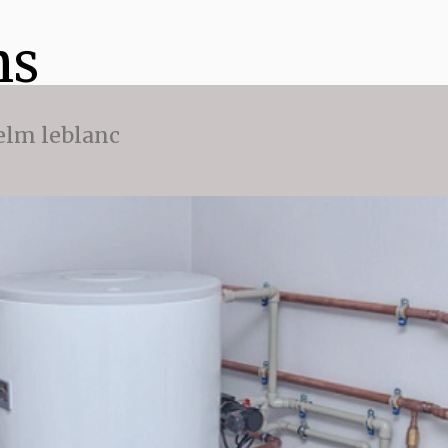
ns
 elm leblanc