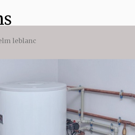
ns
 elm leblanc