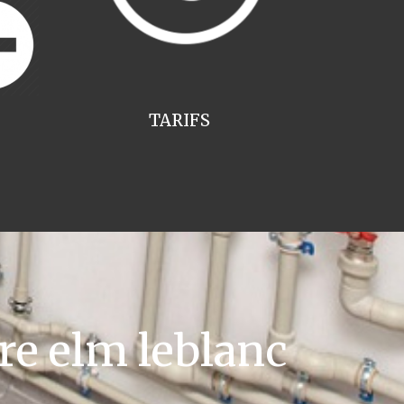
TARIFS
re elm leblanc