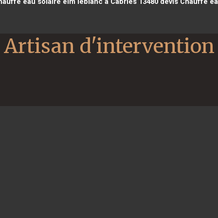
auffe eau solaire elm leblanc à Cabriès 13480
devis Chauffe ea
Artisan d'intervention