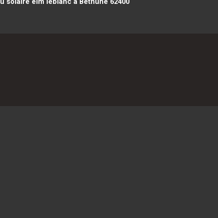
u solaire elm leblanc à Béthune 62400