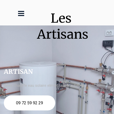
Les 
Artisans
ARTISAN
devis Chauffe eau solaire elm leblanc Maubeuge
09 72 59 92 29