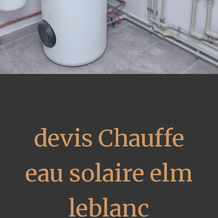
devis Chauffe
eau solaire elm
leblanc