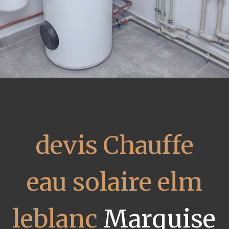
devis Chauffe
eau solaire elm
leblanc
Marquise