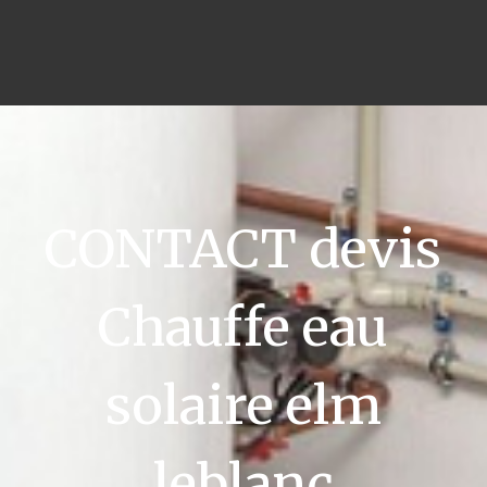
CONTACT devis
Chauffe eau
solaire elm
leblanc