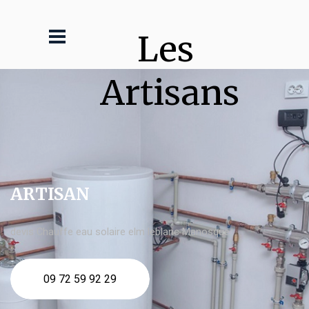
Les 
Artisans
ARTISAN
devis Chauffe eau solaire elm leblanc Manosque
09 72 59 92 29