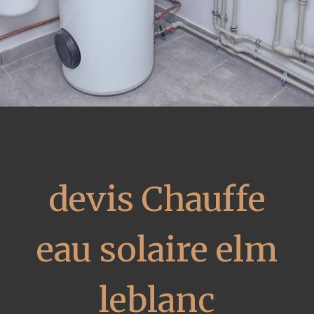
devis Chauffe
eau solaire elm
leblanc