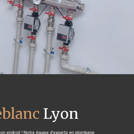
eblanc
Lyon
on endroit ! Notre équipe d'experts en plomberie