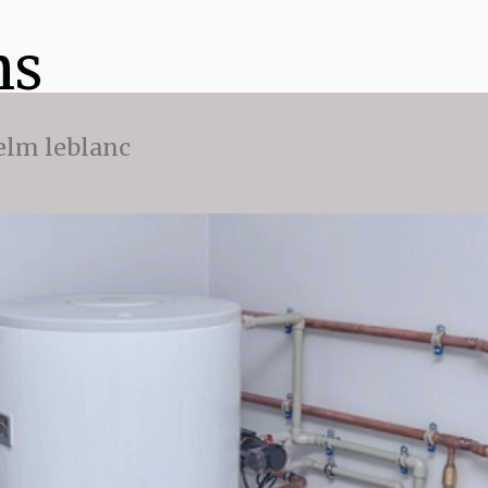
ns
 elm leblanc