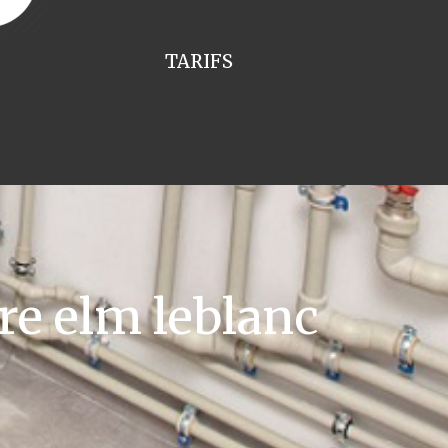
TARIFS
re elm leblanc