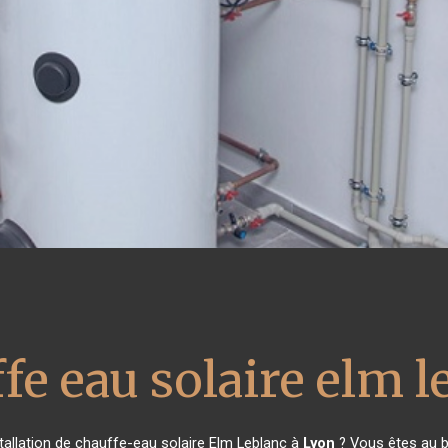
fe eau solaire elm l
tallation de chauffe-eau solaire Elm Leblanc à
Lyon
? Vous êtes au b