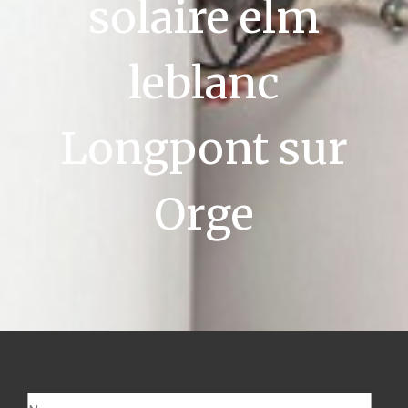
solaire elm
leblanc
Longpont sur
Orge