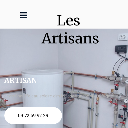
Les 
Artisans
ARTISAN
devis Chauffe eau solaire elm leblanc Longpont sur Orge
09 72 59 92 29