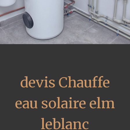
devis Chauffe
eau solaire elm
leblanc