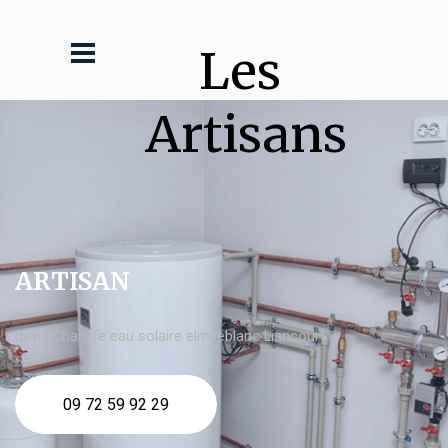
Les 
Artisans
ARTISAN
devis Chauffe eau solaire elm leblanc Liancourt
09 72 59 92 29