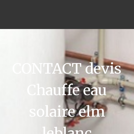
CONTACT devis
Chauffe eau
solaire elm
leblanc