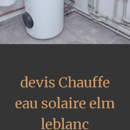
devis Chauffe
eau solaire elm
leblanc