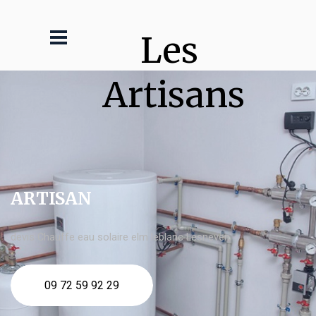
Les 
Artisans
ARTISAN
devis Chauffe eau solaire elm leblanc Lesneven
09 72 59 92 29