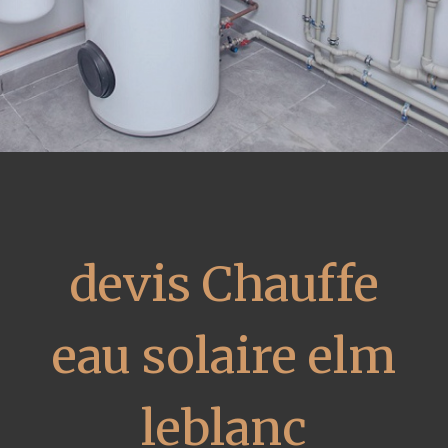
devis Chauffe
eau solaire elm
leblanc