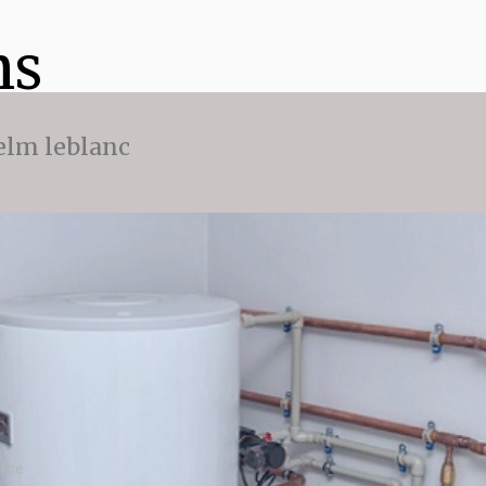
ns
 elm leblanc
arne