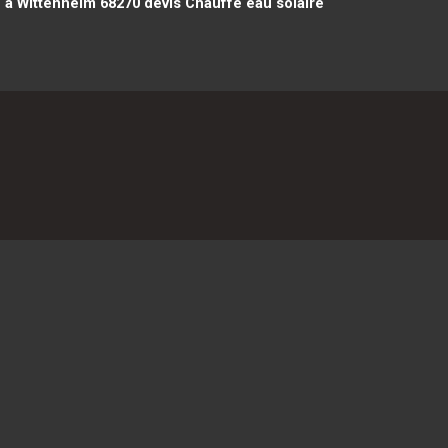
c à Wittenheim 68270
devis Chauffe eau solaire