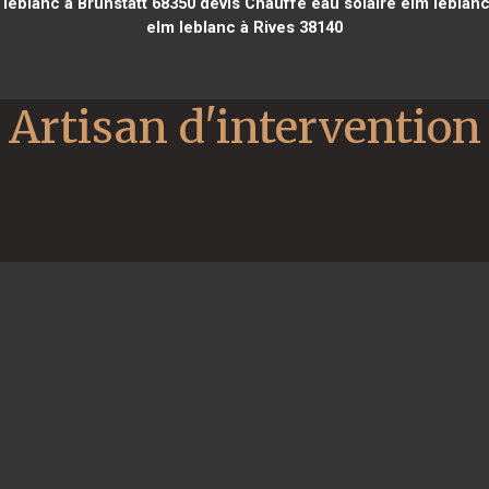
leblanc à Brunstatt 68350
devis Chauffe eau solaire elm leblan
elm leblanc à Rives 38140
Artisan d'intervention