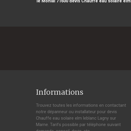
le Monial 71600
devis Chauffe eau solaire elm 
Informations
Trouvez toutes les informations en contactant
notre dépanneur ou installateur pour devis
Chauffe eau solaire elm leblanc Lagny sur
Marne. Tarifs possible par téléphone suivant
demande, conseil, devis, etc.