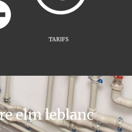
TARIFS
re elm leblanc