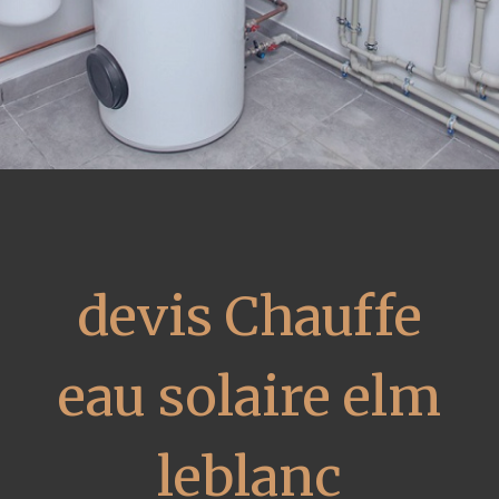
devis Chauffe
eau solaire elm
leblanc