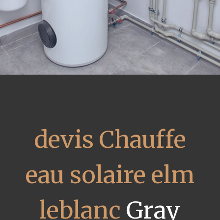
devis Chauffe
eau solaire elm
leblanc
Gray