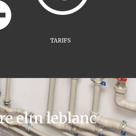
TARIFS
re elm leblanc