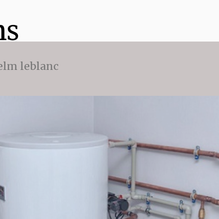
ns
 elm leblanc