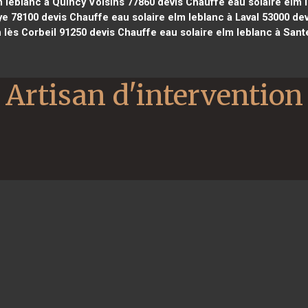
m leblanc à Quincy Voisins 77860
devis Chauffe eau solaire elm l
ye 78100
devis Chauffe eau solaire elm leblanc à Laval 53000
dev
 lès Corbeil 91250
devis Chauffe eau solaire elm leblanc à Sant
Artisan d'intervention