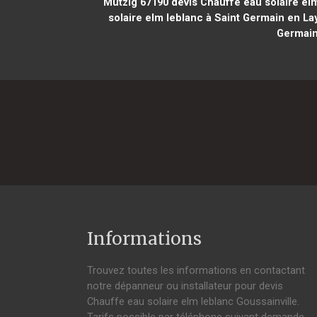
Mutzig 67190
devis Chauffe eau solaire el
solaire elm leblanc à Saint Germain en La
Germain
Informations
Trouvez toutes les informations en contactant
notre dépanneur ou installateur pour devis
Chauffe eau solaire elm leblanc Goussainville.
Tarifs possible par téléphone suivant demande,