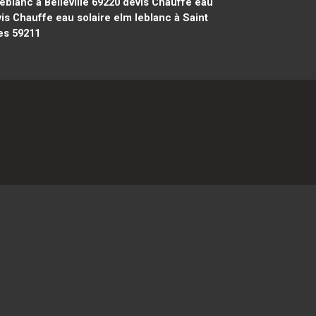
eblanc à Belleville 69220
devis Chauffe eau
is Chauffe eau solaire elm leblanc à Saint
es 59211