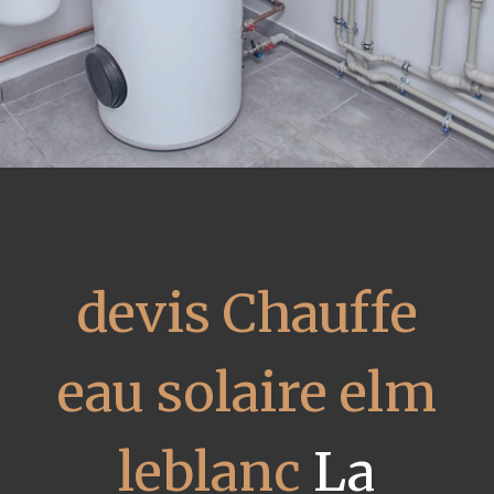
devis Chauffe
eau solaire elm
leblanc
La