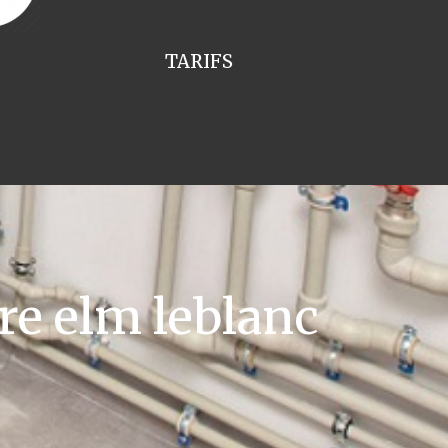
TARIFS
re elm leblanc