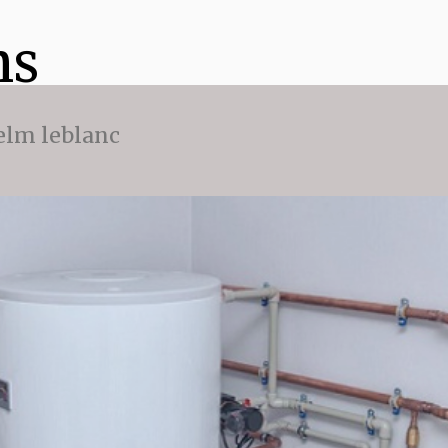
ns
 elm leblanc