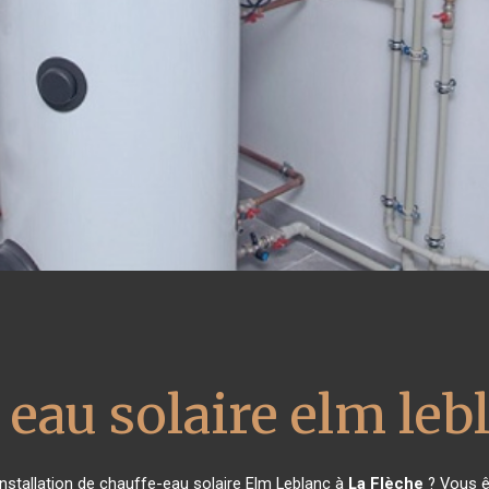
 eau solaire elm leb
nstallation de chauffe-eau solaire Elm Leblanc à
La Flèche
? Vous êt